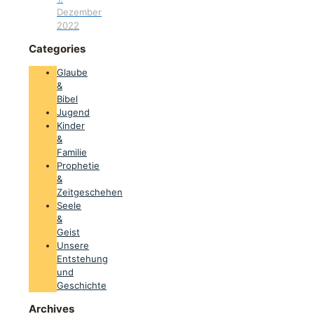
Dezember
2022
Categories
Glaube
&
Bibel
Jugend
Kinder
&
Familie
Prophetie
&
Zeitgeschehen
Seele
&
Geist
Unsere
Entstehung
und
Geschichte
Archives