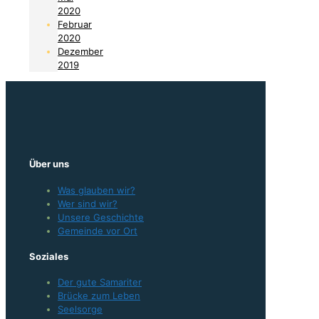
2020
Februar
2020
Dezember
2019
Über uns
Was glauben wir?
Wer sind wir?
Unsere Geschichte
Gemeinde vor Ort
Soziales
Der gute Samariter
Brücke zum Leben
Seelsorge