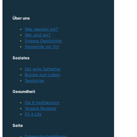
Über uns
Was glauben wir?
Wer sind wir?
Unsere Geschichte
Gemeinde vor Ort
Soziales
Der gute Samariter
Brücke zum Leben
Seelsorge
Gesundheit
Die 8 Heilfaktoren
Vegane Rezepte
Fit 4 Life
Seite
Datenschutzerklärung