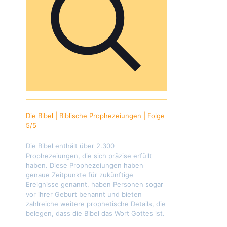
Die Bibel | Biblische Prophezeiungen | Folge
5/5
Die Bibel enthält über 2.300
Prophezeiungen, die sich präzise erfüllt
haben. Diese Prophezeiungen haben
genaue Zeitpunkte für zukünftige
Ereignisse genannt, haben Personen sogar
vor ihrer Geburt benannt und bieten
zahlreiche weitere prophetische Details, die
belegen, dass die Bibel das Wort Gottes ist.