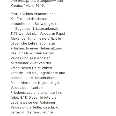
und predigt das Evangelium aller
Kreatu
r.“
Mark. 16,15.
Petrus Valdes erkannte den
Konflikt und die daraus
entstehenden Schwierigkeiten.
Im Zuge des III. Laterankonzils
1179 wendet sich Valdes an Papst
Alexander III., um eine offizielle
päpstliche Lehrerlaubnis zu
erhalten. In einer Nebensitzung
des Konzils wurden Petrus
Valdes und sein engster
Mitarbeiter Vivet von der
katholischen Geistlichkeit
verlacht und als „ungebildete und
dumme Leute“ beschrieben.
Papst Alexander III. jedoch gab
Valdes den rituellen
Friedenskuss und umarmte ihn.
(ebd. S.11) Dieser billigte die
Lebensweise der Anhänger
Valdes und erteilte, geschickt
verpackt, die gewünschte