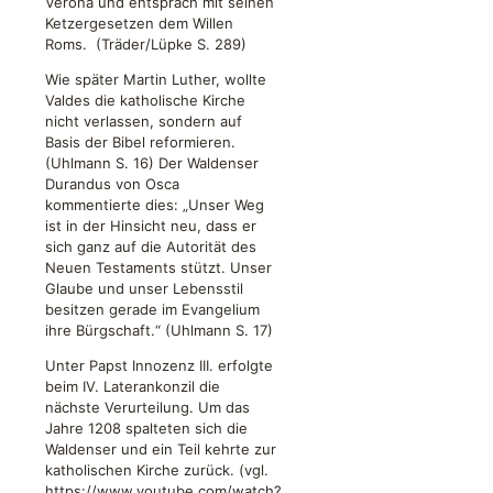
Verona und entsprach mit seinen
Ketzergesetzen dem Willen
Roms. (Träder/Lüpke S. 289)
Wie später Martin Luther, wollte
Valdes die katholische Kirche
nicht verlassen, sondern auf
Basis der Bibel reformieren.
(Uhlmann S. 16) Der Waldenser
Durandus von Osca
kommentierte dies: „Unser Weg
ist in der Hinsicht neu, dass er
sich ganz auf die Autorität des
Neuen Testaments stützt. Unser
Glaube und unser Lebensstil
besitzen gerade im Evangelium
ihre Bürgschaft.“ (Uhlmann S. 17)
Unter Papst Innozenz III. erfolgte
beim IV. Laterankonzil die
nächste Verurteilung. Um das
Jahre 1208 spalteten sich die
Waldenser und ein Teil kehrte zur
katholischen Kirche zurück. (vgl.
https://www.youtube.com/watch?