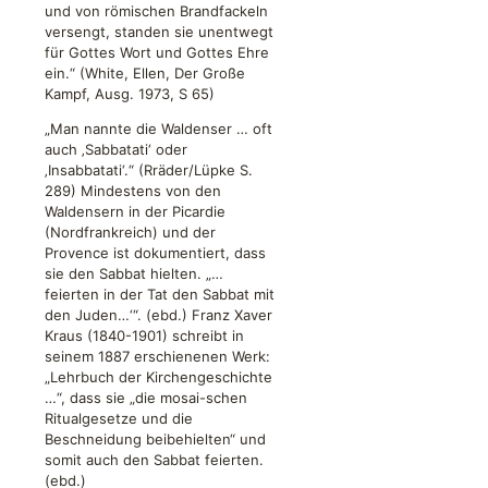
und von römischen Brandfackeln
versengt, standen sie unentwegt
für Gottes Wort und Gottes Ehre
ein.“ (White, Ellen, Der Große
Kampf, Ausg. 1973, S 65)
„Man nannte die Waldenser … oft
auch ‚Sabbatati‘ oder
‚Insabbatati‘.“ (Rräder/Lüpke S.
289) Mindestens von den
Waldensern in der Picardie
(Nordfrankreich) und der
Provence ist dokumentiert, dass
sie den Sabbat hielten. „…
feierten in der Tat den Sabbat mit
den Juden…‘“. (ebd.) Franz Xaver
Kraus (1840-1901) schreibt in
seinem 1887 erschienenen Werk:
„Lehrbuch der Kirchengeschichte
…“, dass sie „die mosai-schen
Ritualgesetze und die
Beschneidung beibehielten“ und
somit auch den Sabbat feierten.
(ebd.)