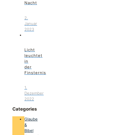
Nacht
2.
Januar
2023
Licht
leuchtet
in
der
Finsternis
1.
Dezember
2022
Categories
Glaube
&
Bibel