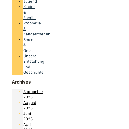
Jugend
Kinder
&
Familie
Prophetie
&
Zeitgeschehen
Seele
&
Geist
Unsere
Entstehung
und
Geschichte
Archives
September
2023
August
2023
Juni
2023
April