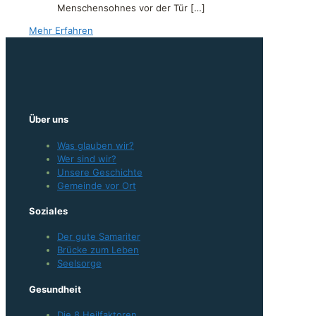
Menschensohnes vor der Tür
[…]
Mehr Erfahren
Über uns
Was glauben wir?
Wer sind wir?
Unsere Geschichte
Gemeinde vor Ort
Soziales
Der gute Samariter
Brücke zum Leben
Seelsorge
Gesundheit
Die 8 Heilfaktoren