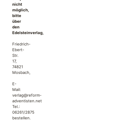
nicht
möglich,
bitte
über
den
Edelsteinverlag,
Friedrich-
Ebert-
Str.
17,
74821
Mosbach,
E-
Mail:
verlag@reform-
adventisten.net
Tel.:
06261/2875
bestellen.