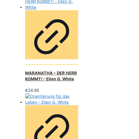
MARANATHA – DER HERR
KOMMT! – Ellen G. White
€
24.95