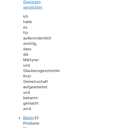
Gewissen
verplichtet
Ich
halte
es
für
außerordentlich
wichtig,
dass
die
Märtyrer-
und
Glaubensgeschichte
Ihrer
Gemeinschaft
aufgearbeitet
und
bekannt
gemacht
wird.
Bibeln
3
3
Produkte